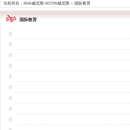
当前所在：
8846威尼斯-003399威尼斯
>
国际教育
国际教育