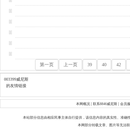
第一页
上一页
39
40
42
003399威尼斯
的友情链接
|
|
本网概况
联系8846威尼斯
会员
本站部分信息由相应民事主体自行提供，该信息内容的真实性、准确
本网部分转载文章、图片等无法联