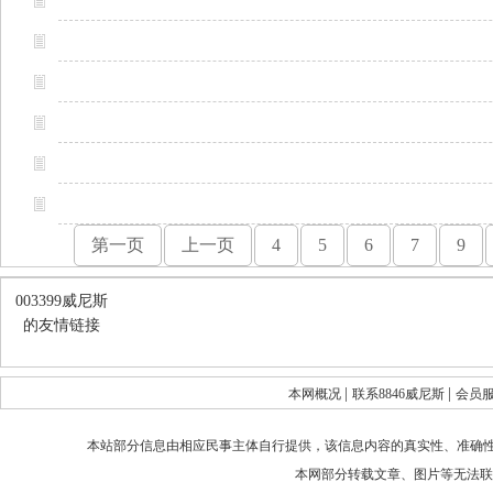
第一页
上一页
4
5
6
7
9
003399威尼斯
的友情链接
|
|
本网概况
联系8846威尼斯
会员
本站部分信息由相应民事主体自行提供，该信息内容的真实性、准确
本网部分转载文章、图片等无法联