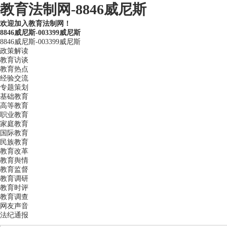
教育法制网-8846威尼斯
欢迎加入教育法制网！
8846威尼斯-003399威尼斯
8846威尼斯-003399威尼斯
政策解读
教育访谈
教育热点
经验交流
专题策划
基础教育
高等教育
职业教育
家庭教育
国际教育
民族教育
教育改革
教育舆情
教育监督
教育调研
教育时评
教育调查
网友声音
法纪通报