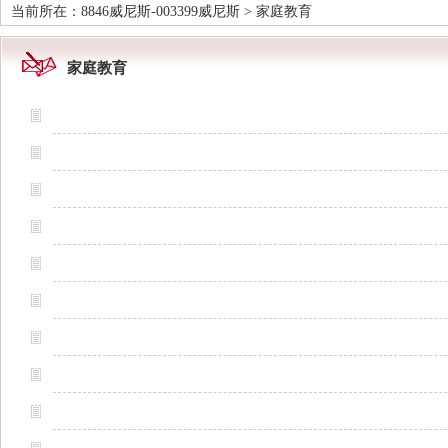
当前所在：
8846威尼斯-003399威尼斯
>
家庭教育
家庭教育