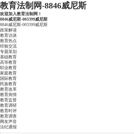
教育法制网-8846威尼斯
欢迎加入教育法制网！
8846威尼斯-003399威尼斯
8846威尼斯-003399威尼斯
政策解读
教育访谈
教育热点
经验交流
专题策划
基础教育
高等教育
职业教育
家庭教育
国际教育
民族教育
教育改革
教育舆情
教育监督
教育调研
教育时评
教育调查
网友声音
法纪通报