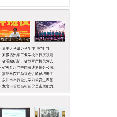
南昌航空大学携手
省教育厅举办全省
北京开国将军后代
省级名师名校
·
集美大学举办学生“四史”学习...
合唱团举...
（园）长工作...
·
安徽省汽车工业学校举行庆祝建...
·
省委组织部、省教育厅机关党支...
·
省教育厅与中国联通贵州分公司...
·
嘉应学院启动红色讲解员培养工...
·
泉州市举行党史学习教育进课堂...
·
龙岩市首届高校辅导员素质能力...