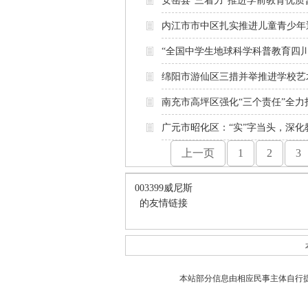
安岳县“三着力”推进学前教育优质
内江市市中区扎实推进儿童青少年
“全国中学生地球科学科普教育四
绵阳市游仙区三措并举推进学校艺
南充市高坪区强化“三个责任”全力
广元市昭化区：“实”字当头，深化
上一页
1
2
3
003399威尼斯
的友情链接
本站部分信息由相应民事主体自行