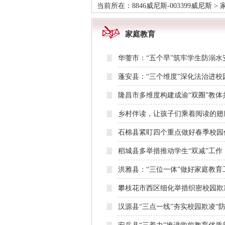
当前所在：
8846威尼斯-003399威尼斯
>
家庭教育
华蓥市：“五个早”筑牢学生防溺水
蓬安县：“三个维度”深化法治进校
隆昌市多维度构建成渝“双圈”教体
乡村伴读，让孩子们乘着阅读的翅膀飞
石棉县紧盯四个重点做好春季校园
稻城县多举措推动学生“双减”工作
洪雅县：“三位一体”做好家庭教育
攀枝花市西区细化举措织密校园欺
汉源县“三点一线”夯实校园欺凌“防