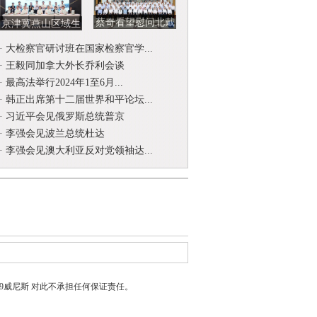
蔡奇看望慰问北戴
京津冀燕山区域生
河暑期休假专家
态环境司法保护协
·
大检察官研讨班在国家检察官学...
作联席会...
·
王毅同加拿大外长乔利会谈
·
最高法举行2024年1至6月...
·
韩正出席第十二届世界和平论坛...
·
习近平会见俄罗斯总统普京
·
李强会见波兰总统杜达
·
李强会见澳大利亚反对党领袖达...
399威尼斯
对此不承担任何保证责任。