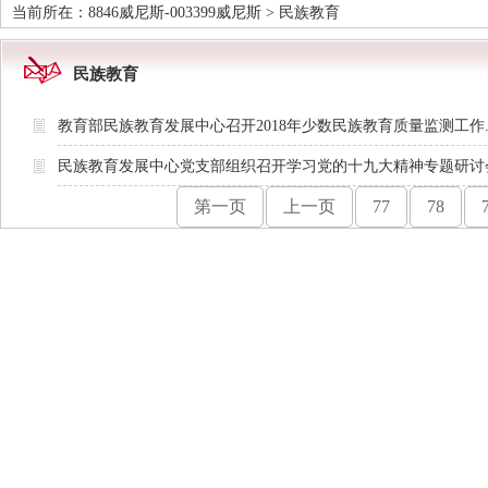
当前所在：
8846威尼斯-003399威尼斯
>
民族教育
民族教育
教育部民族教育发展中心召开2018年少数民族教育质量监测工作..
民族教育发展中心党支部组织召开学习党的十九大精神专题研讨
第一页
上一页
77
78