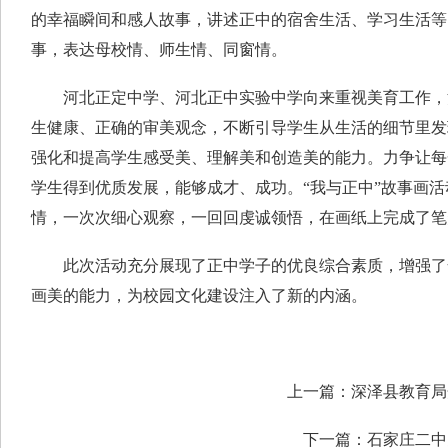
的幸福瞬间和感人故事，讲述正中的宿舍生活、学习生活等
事，表达母校情、师生情、同窗情。
河北正定中学、河北正中实验中学向来重视美育工作，
生健康、正确的审美观念，不断引导学生从生活的细节里发
强化和提高学生感受美、理解美和创造美的能力。力争让每
学生得到优质发展，能够成才、成功。“我与正中”故事画
情，一次次细心观察，一回回虔诚领悟，在画纸上完成了笔
此次活动充分展现了正中学子的优良综合素质，增强了
画美的能力，为校园文化建设注入了新的内涵。
上一篇：
深泽县教育局
下一篇：
石家庄二中