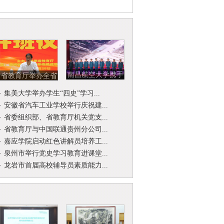
南昌航空大学携手
省教育厅举办全省
北京开国将军后代
省级名师名校
·
集美大学举办学生“四史”学习...
合唱团举...
（园）长工作...
·
安徽省汽车工业学校举行庆祝建...
·
省委组织部、省教育厅机关党支...
·
省教育厅与中国联通贵州分公司...
·
嘉应学院启动红色讲解员培养工...
·
泉州市举行党史学习教育进课堂...
·
龙岩市首届高校辅导员素质能力...