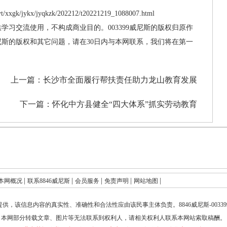
t/xxgk/jykx/jyqkzk/202212/t20221219_1088007.html
供学习交流使用，不构成商业目的。003399威尼斯的版权归原作
威尼斯的版权和其它问题，请在30日内与本网联系，我们将在第一
上一篇：
长沙市全面履行帮扶责任助力龙山教育发展
下一篇：
怀化中方县健全“四大体系”抓实劳动教育
|
|
|
|
|
本网概况
联系8846威尼斯
会员服务
免责声明
网站地图
提供，该信息内容的真实性、准确性和合法性应由该民事主体负责。
8846威尼斯-003
本网部分转载文章、图片等无法联系到权利人，请相关权利人联系本网站索取稿酬。