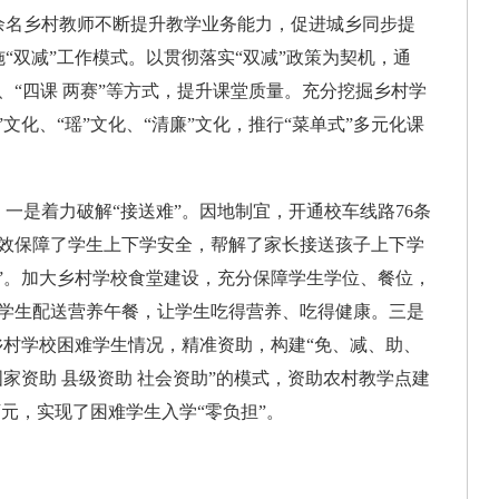
0余名乡村教师不断提升教学业务能力，促进城乡同步提
“双减”工作模式。以贯彻落实“双减”政策为契机，通
共享、“四课 两赛”等方式，提升课堂质量。充分挖掘乡村学
文化、“瑶”文化、“清廉”文化，推行“菜单式”多元化课
是着力破解“接送难”。因地制宜，开通校车线路76条
，有效保障了学生上下学安全，帮解了家长接送孩子上下学
”。加大乡村学校食堂建设，充分保障学生学位、餐位，
点学生配送营养午餐，让学生吃得营养、吃得健康。三是
乡村学校困难学生情况，精准资助，构建“免、减、助、
国家资助 县级资助 社会资助”的模式，资助农村教学点建
3万元，实现了困难学生入学“零负担”。