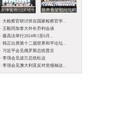
蔡奇看望慰问北戴
京津冀燕山区域生
河暑期休假专家
态环境司法保护协
·
大检察官研讨班在国家检察官学...
作联席会...
·
王毅同加拿大外长乔利会谈
·
最高法举行2024年1至6月...
·
韩正出席第十二届世界和平论坛...
·
习近平会见俄罗斯总统普京
·
李强会见波兰总统杜达
·
李强会见澳大利亚反对党领袖达...