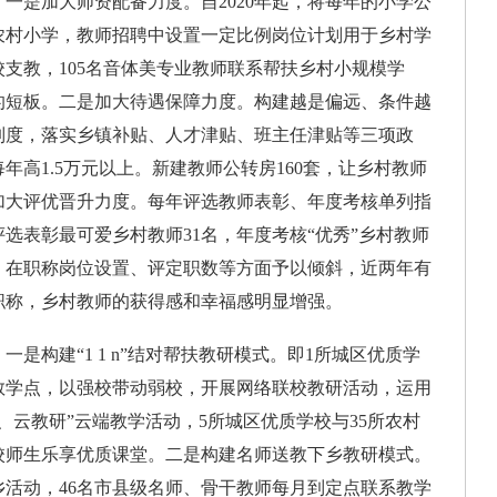
是加大师资配备力度。自2020年起，将每年的小学公
农村小学，教师招聘中设置一定比例岗位计划用于乡村学
支教，105名音体美专业教师联系帮扶乡村小规模学
的短板。二是加大待遇保障力度。构建越是偏远、条件越
制度，落实乡镇补贴、人才津贴、班主任津贴等三项政
年高1.5万元以上。新建教师公转房160套，让乡村教师
加大评优晋升力度。每年评选教师表彰、年度考核单列指
评选表彰最可爱乡村教师31名，年度考核“优秀”乡村教师
，在职称岗位设置、评定职数等方面予以倾斜，近两年有
职称，乡村教师的获得感和幸福感明显增强。
构建“1 1 n”结对帮扶教研模式。即1所城区优质学
教学点，以强校带动弱校，开展网络联校教研活动，运用
、云教研”云端教学活动，5所城区优质学校与35所农村
校师生乐享优质课堂。二是构建名师送教下乡教研模式。
活动，46名市县级名师、骨干教师每月到定点联系教学