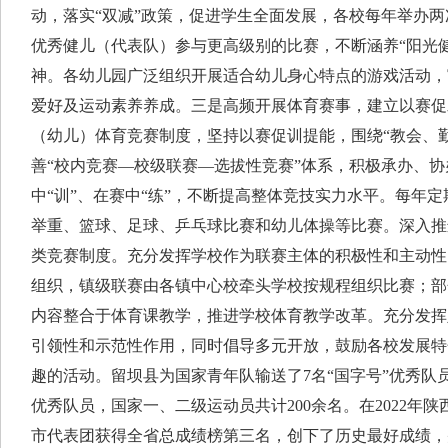
动，落实“双减”政策，促进学生全面发展，各校每年举办
优秀健儿（代表队）参与更高级别的比赛，不断涵养“阳光
神。各幼儿园广泛组织开展适合幼儿身心特点的游戏活动，
爱好及运动素养养成。三是高频开展体育赛事，建立以赛促
（幼儿）体育竞赛制度，坚持以赛促训提能，围绕“教会、
善“校内竞赛—校级联赛—选拔性竞赛”体系，积极承办、
中“训”、在赛中“练”，不断提高整体竞技实力水平。每年
举重、篮球、足球、乒乓球比赛和幼儿体操等比赛。深入推
类竞赛制度。充分发挥学校作为联赛主体的积极性和主动性
组织，镇级联赛由各镇中心校牵头学校按规程组织比赛；部
内容整合于体育课教学，推进学校体育教学改革。充分发挥
引领性和示范性作用，同时倡导多元开放，鼓励各校发展特
趣的活动。留坝县为国家青年队输送了7名“国字号”优秀队
优秀队员，国家一、二级运动员共计200余名。在2022年
市代表团获得全省总成绩榜第三名，创下了历史最好成绩，