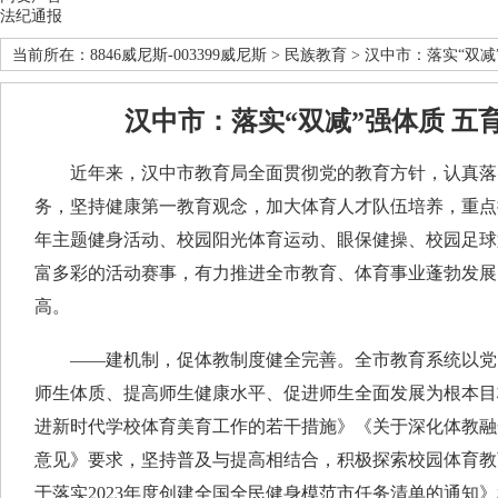
法纪通报
当前所在：
8846威尼斯-003399威尼斯
>
民族教育
> 汉中市：落实“双减
汉中市：落实“双减”强体质 五
近年来，汉中市教育局全面贯彻党的教育方针，认真落实
务，坚持健康第一教育观念，加大体育人才队伍培养，重点推
年主题健身活动、校园阳光体育运动、眼保健操、校园足球
富多彩的活动赛事，有力推进全市教育、体育事业蓬勃发展
高。
——建机制，促体教制度健全完善。全市教育系统以党
师生体质、提高师生健康水平、促进师生全面发展为根本目
进新时代学校体育美育工作的若干措施》《关于深化体教融
意见》要求，坚持普及与提高相结合，积极探索校园体育教
于落实2023年度创建全国全民健身模范市任务清单的通知