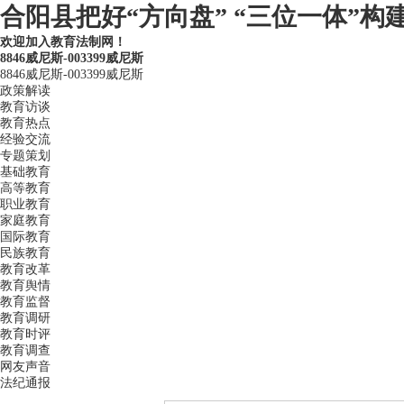
合阳县把好“方向盘” “三位一体”构建
欢迎加入教育法制网！
8846威尼斯-003399威尼斯
8846威尼斯-003399威尼斯
政策解读
教育访谈
教育热点
经验交流
专题策划
基础教育
高等教育
职业教育
家庭教育
国际教育
民族教育
教育改革
教育舆情
教育监督
教育调研
教育时评
教育调查
网友声音
法纪通报