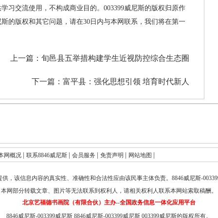
供学习交流使用，不构成商业目的。003399威尼斯的版权归原作
威尼斯的版权和其它问题，请在30日内与本网联系，我们将在第一
上一篇：
旬邑县五举措构建学生近视防控综合生态圈
下一篇：
富平县：强化思想引领 培育时代新人
|
|
|
|
|
本网概况
联系8846威尼斯
会员服务
免责声明
网站地图
提供，该信息内容的真实性、准确性和合法性应由该民事主体负责。
8846威尼斯-003
本网部分转载文章、图片等无法联系到权利人，请相关权利人联系本网站索取稿酬。
北京艺福德书画院（有限合伙）主办--全国政务信息一体化应用平台
8846威尼斯-003399威尼斯
8846威尼斯-003399威尼斯
003399威尼斯的版权所有。