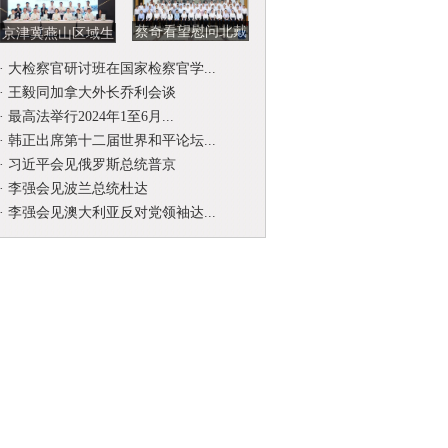
蔡奇看望慰问北戴
京津冀燕山区域生
河暑期休假专家
态环境司法保护协
·
大检察官研讨班在国家检察官学...
作联席会...
·
王毅同加拿大外长乔利会谈
·
最高法举行2024年1至6月...
·
韩正出席第十二届世界和平论坛...
·
习近平会见俄罗斯总统普京
·
李强会见波兰总统杜达
·
李强会见澳大利亚反对党领袖达...