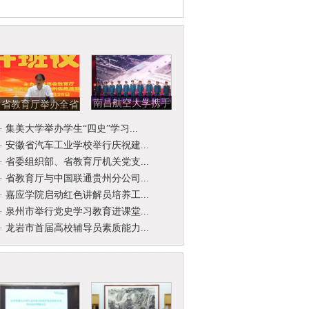
南昌航空大学携手
省教育厅举办全省
北京开国将军后代
省级名师名校
·
集美大学举办学生“四史”学习...
合唱团举...
（园）长工作...
·
安徽省汽车工业学校举行庆祝建...
·
省委组织部、省教育厅机关党支...
·
省教育厅与中国联通贵州分公司...
·
嘉应学院启动红色讲解员培养工...
·
泉州市举行党史学习教育进课堂...
·
龙岩市首届高校辅导员素质能力...