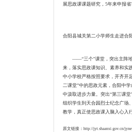
展思政课课题研究，5年来申报省
合阳县城关第二小学师生走进合
——“三个”课堂，突出主阵地
来，落实思政课知识、素养和实践
中小学校严格按照要求，开齐开足
二课堂”中的思政元素，合阳中
中汲取进步力量。突出“第三课堂
组织学生到天合园烈士纪念广场
教学，真正使思政课入脑入心入
原文链接：http://jyt.shaanxi.gov.cn/jynew