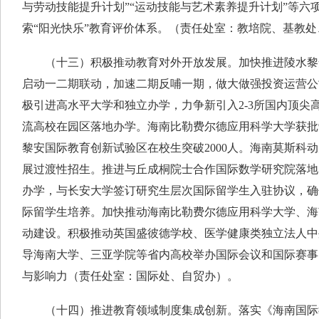
与劳动技能提升计划”“运动技能与艺术素养提升计划”等六
索“阳光快乐”教育评价体系。（责任处室：教培院、基教
（十三）积极推动教育对外开放发展。加快推进陵水黎
启动一二期联动，加速二期反哺一期，做大做强投资运营公
极引进高水平大学和独立办学，力争新引入2-3所国内顶尖
流高校在园区落地办学。海南比勒费尔德应用科学大学获批
黎安国际教育创新试验区在校生突破2000人。海南莫斯科
展过渡性招生。推进与丘成桐院士合作国际数学研究院落地
办学，与长安大学签订研究生层次国际留学生入驻协议，确
际留学生培养。加快推动海南比勒费尔德应用科学大学、海
动建设。积极推动英国盛彼德学校、医学健康类独立法人中
导海南大学、三亚学院等省内高校举办国际会议和国际赛事
与影响力（责任处室：国际处、自贸办）。
（十四）推进教育领域制度集成创新。落实《海南国际