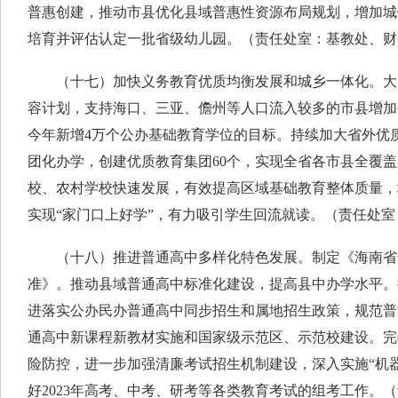
普惠创建，推动市县优化县域普惠性资源布局规划，增加城
培育并评估认定一批省级幼儿园。（责任处室：基教处、财
（十七）加快义务教育优质均衡发展和城乡一体化。大
容计划，支持海口、三亚、儋州等人口流入较多的市县增加
今年新增4万个公办基础教育学位的目标。持续加大省外优
团化办学，创建优质教育集团60个，实现全省各市县全覆
校、农村学校快速发展，有效提高区域基础教育整体质量，
实现“家门口上好学”，有力吸引学生回流就读。（责任处室
（十八）推进普通高中多样化特色发展。制定《海南省
准》。推动县域普通高中标准化建设，提高县中办学水平。
进落实公办民办普通高中同步招生和属地招生政策，规范普
通高中新课程新教材实施和国家级示范区、示范校建设。完
险防控，进一步加强清廉考试招生机制建设，深入实施“机
好2023年高考、中考、研考等各类教育考试的组考工作。