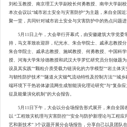
刘松玉教授、南京理工大学副校长何勇教授、南华大学副校
本次会议以“城市岩土安全与灾害防护”为主题，来自全国近
聚一堂，共同针对城市岩土安全与灾害防护中的热点问题进
5月11日上午，大会举行开幕式，由安徽建筑大学党委
持，马文革致欢迎辞，纪光水、朱合华院士、戚承志教授分
朱合华院士、戚承志教授、施斌教授、何勇教授、中国科学
授、河海大学朱珍德教授和武汉大学罗忆研究员分别做题为
设及其实践”“颗粒介质受载力链演化的力学模型”“岩土体灾
与韧性防护技术”“隧道火灾烟气流动特性及控制方法”“城乡建
端环境下干热岩体渗流网生成智能演化理论研究”与“复杂
征及能量演化机制”的大会报告。
5月11日下午，大会以分会场报告形式展开，来自全国各
以 “工程致灾机理与灾害防控”“安全与防护新理论与工程应
艺和新技术” 3个议题开展分会场报告，分享自己以及团队