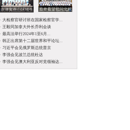
蔡奇看望慰问北戴
京津冀燕山区域生
河暑期休假专家
态环境司法保护协
·
大检察官研讨班在国家检察官学...
作联席会...
·
王毅同加拿大外长乔利会谈
·
最高法举行2024年1至6月...
·
韩正出席第十二届世界和平论坛...
·
习近平会见俄罗斯总统普京
·
李强会见波兰总统杜达
·
李强会见澳大利亚反对党领袖达...