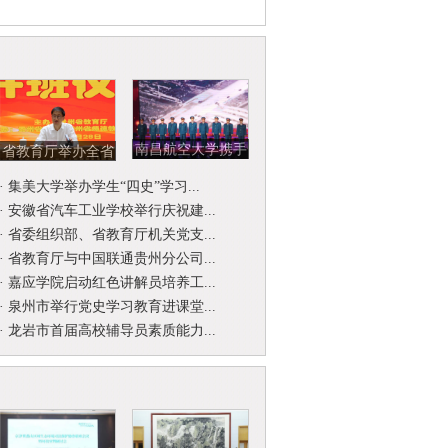
南昌航空大学携手
省教育厅举办全省
北京开国将军后代
省级名师名校
·
集美大学举办学生“四史”学习...
合唱团举...
（园）长工作...
·
安徽省汽车工业学校举行庆祝建...
·
省委组织部、省教育厅机关党支...
·
省教育厅与中国联通贵州分公司...
·
嘉应学院启动红色讲解员培养工...
·
泉州市举行党史学习教育进课堂...
·
龙岩市首届高校辅导员素质能力...