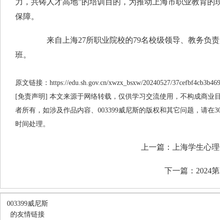
力，共铸人才高地”的培训目的，为推动上海市职业教育的
保障。
来自上海27所职业院校的79名校级领导、教务负责
班。
原文链接：https://edu.sh.gov.cn/xwzx_bsxw/20240527/37cefbf4cb3b469
[免责声明] 本文来源于网络转载，仅供学习交流使用，不构成商业目的
者所有，如涉及作品内容、003399威尼斯的版权和其它问题，请在
时间处理。
上一篇：
上海学生心理
下一篇：
202
003399威尼斯
的友情链接