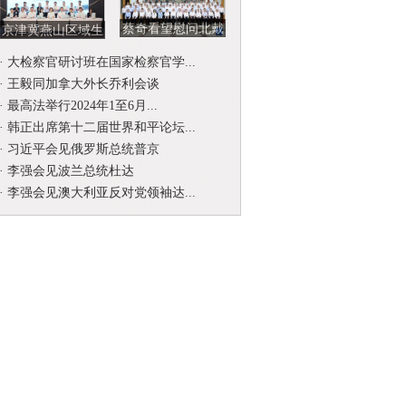
蔡奇看望慰问北戴
京津冀燕山区域生
河暑期休假专家
态环境司法保护协
·
大检察官研讨班在国家检察官学...
作联席会...
·
王毅同加拿大外长乔利会谈
·
最高法举行2024年1至6月...
·
韩正出席第十二届世界和平论坛...
·
习近平会见俄罗斯总统普京
·
李强会见波兰总统杜达
·
李强会见澳大利亚反对党领袖达...