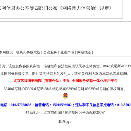
联网信息办公室等四部门公布《网络暴力信息治理规定》
|
|
|
|
|
本网概况
联系8846威尼斯
会员服务
免责声明
网站地图
提供，该信息内容的真实性、准确性和合法性应由该民事主体负责。
8846威尼斯-003
本网部分转载文章、图片等无法联系到权利人，请相关权利人联系本网站索取稿酬。
北京艺福德书画院（有限合伙）主办--全国政务信息一体化应用平台
8846威尼斯-003399威尼斯
8846威尼斯-003399威尼斯
003399威尼斯的版权所有。
电话：010-57028685；监督电话：15010596982；违法和不良信息举报电话：010-57028
联系地址：北京市西城区砖塔胡同56号西配楼205室
联系qq：