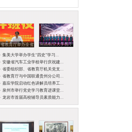
南昌航空大学携手
省教育厅举办全省
北京开国将军后代
省级名师名校
·
集美大学举办学生“四史”学习...
合唱团举...
（园）长工作...
·
安徽省汽车工业学校举行庆祝建...
·
省委组织部、省教育厅机关党支...
·
省教育厅与中国联通贵州分公司...
·
嘉应学院启动红色讲解员培养工...
·
泉州市举行党史学习教育进课堂...
·
龙岩市首届高校辅导员素质能力...