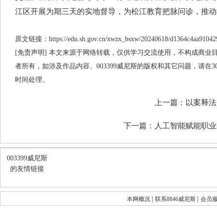
江区开展为期三天的实地督导，为松江教育把脉问诊，推动
原文链接：https://edu.sh.gov.cn/xwzx_bsxw/20240618/d1364c4aa91042
[免责声明] 本文来源于网络转载，仅供学习交流使用，不构成商业目的
者所有，如涉及作品内容、003399威尼斯的版权和其它问题，请在
时间处理。
上一篇：
以案释法
下一篇：
人工智能赋能职业
003399威尼斯
的友情链接
|
|
本网概况
联系8846威尼斯
会员