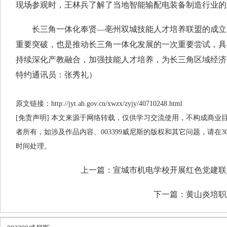
现场参观时，王林兵了解了当地智能输配电装备制造行业的
长三角一体化奉贤—亳州双城技能人才培养联盟的成立
重要突破，也是推动长三角一体化发展的一次重要尝试，具
持续深化产教融合，加强技能人才培养，为长三角区域经济
特约通讯员：张秀礼）
原文链接：http://jyt.ah.gov.cn/xwzx/zyjy/40710248.html
[免责声明] 本文来源于网络转载，仅供学习交流使用，不构成商业目的
者所有，如涉及作品内容、003399威尼斯的版权和其它问题，请在
时间处理。
上一篇：
宣城市机电学校开展红色党建联
下一篇：
黄山炎培职