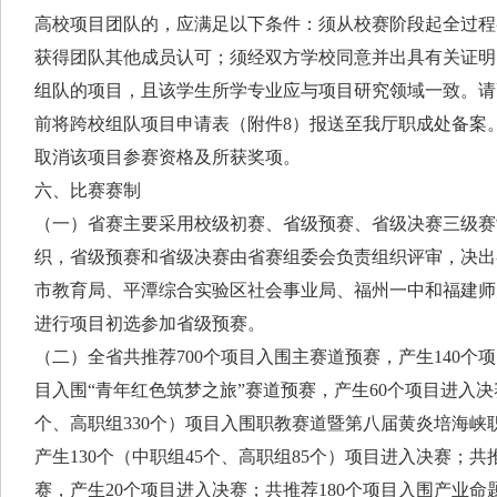
高校项目团队的，应满足以下条件：须从校赛阶段起全过程
获得团队其他成员认可；须经双方学校同意并出具有关证明
组队的项目，且该学生所学专业应与项目研究领域一致。请高
前将跨校组队项目申请表（附件8）报送至我厅职成处备案
取消该项目参赛资格及所获奖项。
六、比赛赛制
（一）省赛主要采用校级初赛、省级预赛、省级决赛三级赛
织，省级预赛和省级决赛由省赛组委会负责组织评审，决出
市教育局、平潭综合实验区社会事业局、福州一中和福建师
进行项目初选参加省级预赛。
（二）全省共推荐700个项目入围主赛道预赛，产生140个项
目入围“青年红色筑梦之旅”赛道预赛，产生60个项目进入决赛
个、高职组330个）项目入围职教赛道暨第八届黄炎培海峡
产生130个（中职组45个、高职组85个）项目进入决赛；共
赛，产生20个项目进入决赛；共推荐180个项目入围产业命