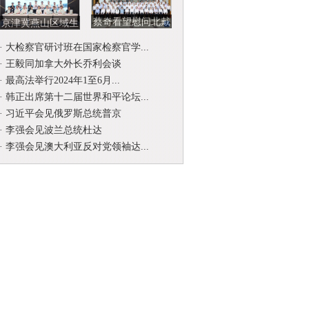
蔡奇看望慰问北戴
京津冀燕山区域生
河暑期休假专家
态环境司法保护协
·
大检察官研讨班在国家检察官学...
作联席会...
·
王毅同加拿大外长乔利会谈
·
最高法举行2024年1至6月...
·
韩正出席第十二届世界和平论坛...
·
习近平会见俄罗斯总统普京
·
李强会见波兰总统杜达
·
李强会见澳大利亚反对党领袖达...