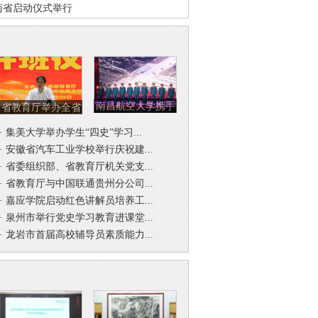
云南省启动仪式举行
南昌航空大学携手
省教育厅举办全省
北京开国将军后代
省级名师名校
·
集美大学举办学生“四史”学习...
合唱团举...
（园）长工作...
·
安徽省汽车工业学校举行庆祝建...
·
省委组织部、省教育厅机关党支...
·
省教育厅与中国联通贵州分公司...
·
嘉应学院启动红色讲解员培养工...
·
泉州市举行党史学习教育进课堂...
·
龙岩市首届高校辅导员素质能力...