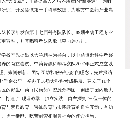
人“大文章”，开辟提高人才培养质量的“新赛道”，为野
源研究、开发提供第一手科学数据，为地方中医药产业高
长李年发向第十七届科考队队长、89期生物工程专业
庄重宣誓，并齐唱科考队队歌《奔向远方》。
学校率先提出以大学精神为导向，以中药资源科学考察
养的有益尝试。中药资源科学考察队2007年正式成立以
理、崇尚创新、团结互助和服务社会”的理念，先后探访
1万4千余公里。举办了16场大型科考成果展、建立了11个
地区的野生中药（民族药）资源分布图，创建了国内最大
”，打造了“现场教学—独立实践—自主探究”三位一体的
教育与素质教育、课堂教育与实践教育的良性互动，有助
助、勇于奉献、吃苦耐劳和服务社会的使命担当。