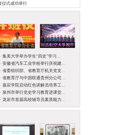
接仪式成功举行
南昌航空大学携手
省教育厅举办全省
北京开国将军后代
省级名师名校
·
集美大学举办学生“四史”学习...
合唱团举...
（园）长工作...
·
安徽省汽车工业学校举行庆祝建...
·
省委组织部、省教育厅机关党支...
·
省教育厅与中国联通贵州分公司...
·
嘉应学院启动红色讲解员培养工...
·
泉州市举行党史学习教育进课堂...
·
龙岩市首届高校辅导员素质能力...