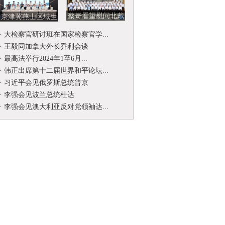
蔡奇看望慰问北戴
京津冀燕山区域生
河暑期休假专家
态环境司法保护协
·
大检察官研讨班在国家检察官学...
作联席会...
·
王毅同加拿大外长乔利会谈
·
最高法举行2024年1至6月...
·
韩正出席第十二届世界和平论坛...
·
习近平会见俄罗斯总统普京
·
李强会见波兰总统杜达
·
李强会见澳大利亚反对党领袖达...