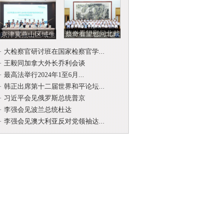
蔡奇看望慰问北戴
京津冀燕山区域生
河暑期休假专家
态环境司法保护协
·
大检察官研讨班在国家检察官学...
作联席会...
·
王毅同加拿大外长乔利会谈
·
最高法举行2024年1至6月...
·
韩正出席第十二届世界和平论坛...
·
习近平会见俄罗斯总统普京
·
李强会见波兰总统杜达
·
李强会见澳大利亚反对党领袖达...