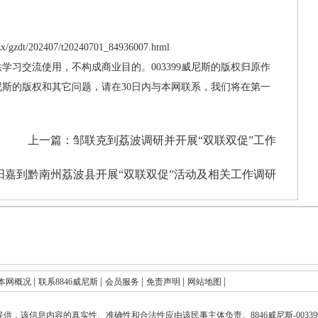
/gzdt/202407/t20240701_84936007.html
供学习交流使用，不构成商业目的。003399威尼斯的版权归原作
威尼斯的版权和其它问题，请在30日内与本网联系，我们将在第一
上一篇：
邹联克到荔波调研并开展“双联双促”工作
阳嘉到黔南州荔波县开展“双联双促”活动及相关工作调研
|
|
|
|
|
本网概况
联系8846威尼斯
会员服务
免责声明
网站地图
提供，该信息内容的真实性、准确性和合法性应由该民事主体负责。
8846威尼斯-003