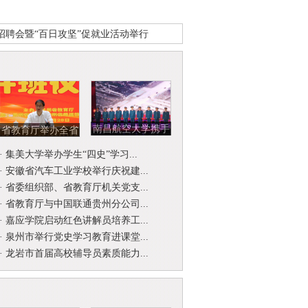
场招聘会暨“百日攻坚”促就业活动举行
南昌航空大学携手
省教育厅举办全省
北京开国将军后代
省级名师名校
·
集美大学举办学生“四史”学习...
合唱团举...
（园）长工作...
·
安徽省汽车工业学校举行庆祝建...
·
省委组织部、省教育厅机关党支...
·
省教育厅与中国联通贵州分公司...
·
嘉应学院启动红色讲解员培养工...
·
泉州市举行党史学习教育进课堂...
·
龙岩市首届高校辅导员素质能力...