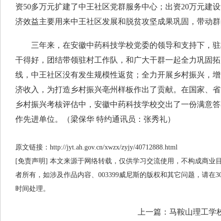
资50多万元扩建了中王社区党群服务中心；出资20万元建
济效益主要用来中王社区发展和脱贫攻坚成果巩固，带动群
三年来，在安徽中药科技学校党委的领导和支持下，驻
干得好，团结带领驻村工作队，和广大干群一起全力巩固拓
线，中王社区没有发生规模性返贫；全力开展乡村振兴，增
济收入，为打造乡村振兴亳州样板作出了贡献。在国家、省
乡村振兴考核评估中，安徽中药科技学校交出了一份满意答
作先进单位。（梁保华 特约通讯员：张秀礼）
原文链接：http://jyt.ah.gov.cn/xwzx/zyjy/40712888.html
[免责声明] 本文来源于网络转载，仅供学习交流使用，不构成商业目的
者所有，如涉及作品内容、003399威尼斯的版权和其它问题，请在
时间处理。
上一篇：
马鞍山理工学校