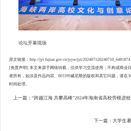
论坛开幕现场
原文链接：http://jyt.fujian.gov.cn/jyyw/jyt/202407/t20240710_6481874
[免责声明] 本文来源于网络转载，仅供学习交流使用，不构成商业目的
者所有，如涉及作品内容、003399威尼斯的版权和其它问题，请在
时间处理。
上一篇：
“跨越江海 共攀高峰”2024年海南省高校劳模
下一篇：
大学生暑