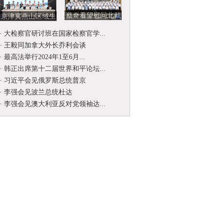
蔡奇看望慰问北戴
京津冀燕山区域生
河暑期休假专家
态环境司法保护协
·
大检察官研讨班在国家检察官学...
作联席会...
·
王毅同加拿大外长乔利会谈
·
最高法举行2024年1至6月...
·
韩正出席第十二届世界和平论坛...
·
习近平会见俄罗斯总统普京
·
李强会见波兰总统杜达
·
李强会见澳大利亚反对党领袖达...