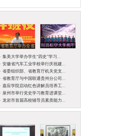
南昌航空大学携手
省教育厅举办全省
北京开国将军后代
省级名师名校
·
集美大学举办学生“四史”学习...
合唱团举...
（园）长工作...
·
安徽省汽车工业学校举行庆祝建...
·
省委组织部、省教育厅机关党支...
·
省教育厅与中国联通贵州分公司...
·
嘉应学院启动红色讲解员培养工...
·
泉州市举行党史学习教育进课堂...
·
龙岩市首届高校辅导员素质能力...