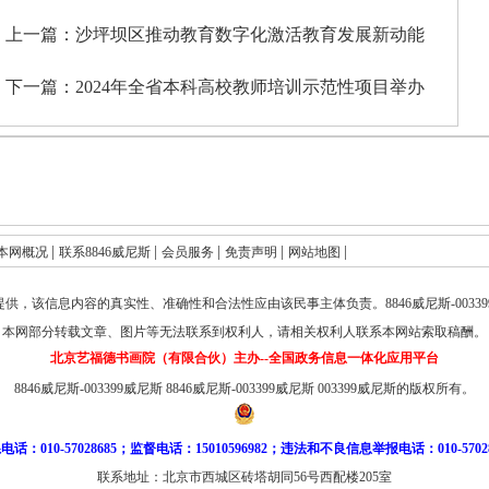
上一篇：
沙坪坝区推动教育数字化激活教育发展新动能
下一篇：
2024年全省本科高校教师培训示范性项目举办
|
|
|
|
|
本网概况
联系8846威尼斯
会员服务
免责声明
网站地图
提供，该信息内容的真实性、准确性和合法性应由该民事主体负责。
8846威尼斯-003
本网部分转载文章、图片等无法联系到权利人，请相关权利人联系本网站索取稿酬。
北京艺福德书画院（有限合伙）主办--全国政务信息一体化应用平台
8846威尼斯-003399威尼斯
8846威尼斯-003399威尼斯
003399威尼斯的版权所有。
电话：010-57028685；监督电话：15010596982；违法和不良信息举报电话：010-57028
联系地址：北京市西城区砖塔胡同56号西配楼205室