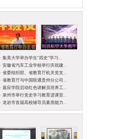
南昌航空大学携手
省教育厅举办全省
北京开国将军后代
省级名师名校
·
集美大学举办学生“四史”学习...
合唱团举...
（园）长工作...
·
安徽省汽车工业学校举行庆祝建...
·
省委组织部、省教育厅机关党支...
·
省教育厅与中国联通贵州分公司...
·
嘉应学院启动红色讲解员培养工...
·
泉州市举行党史学习教育进课堂...
·
龙岩市首届高校辅导员素质能力...