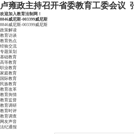
卢雍政主持召开省委教育工委会议 张
欢迎加入教育法制网！
8846威尼斯-003399威尼斯
8846威尼斯-003399威尼斯
政策解读
教育访谈
教育热点
经验交流
专题策划
基础教育
高等教育
职业教育
家庭教育
国际教育
民族教育
教育改革
教育舆情
教育监督
教育调研
教育时评
教育调查
网友声音
法纪通报