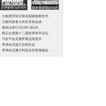
蔡奇看望慰问北戴
京津冀燕山区域生
河暑期休假专家
态环境司法保护协
·
大检察官研讨班在国家检察官学...
作联席会...
·
王毅同加拿大外长乔利会谈
·
最高法举行2024年1至6月...
·
韩正出席第十二届世界和平论坛...
·
习近平会见俄罗斯总统普京
·
李强会见波兰总统杜达
·
李强会见澳大利亚反对党领袖达...