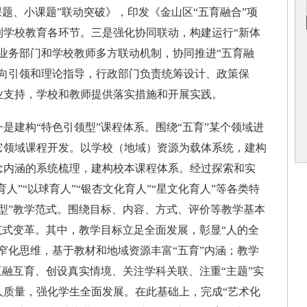
课题、小课题”联动突破》，印发《金山区“五育融合”项
到学校教育各环节。三是强化协同联动，构建运行“新体
业务部门和学校教师多方联动机制，协同推进“五育融
方向引领和理论指导，行政部门负责统筹设计、政策保
业支持，学校和教师提供落实措施和开展实践。
“特色引领型”课程体系。围绕“五育”某个领域进
它领域课程开发。以学校（地域）资源为载体系统，建构
念内涵的系统梳理，建构校本课程体系。经过探索和实
育人”“以球育人”“银杏文化育人”“星文化育人”等各类特
型”教学范式。围绕目标、内容、方式、评价等教学基本
范式变革。其中，教学目标立足全面发展，彰显“人的全
窄化思维，基于教材和地域资源丰富“五育”内涵；教学
互融互育、创设真实情境、关注学科关联、注重“主题”实
人质量，强化学生全面发展。在此基础上，完成“艺术化