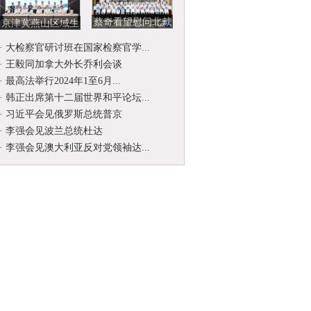
蔡奇看望慰问北戴
京津冀燕山区域生
河暑期休假专家
态环境司法保护协
·
大检察官研讨班在国家检察官学...
作联席会...
·
王毅同加拿大外长乔利会谈
·
最高法举行2024年1至6月...
·
韩正出席第十二届世界和平论坛...
·
习近平会见俄罗斯总统普京
·
李强会见波兰总统杜达
·
李强会见澳大利亚反对党领袖达...