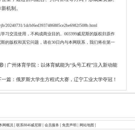
作新机制。
jb/20240731/1dcbf6ed3937486885ce2be6982f508b.html
供学习交流使用，不构成商业目的。003399威尼斯的版权归原作
威尼斯的版权和其它问题，请在30日内与本网联系，我们将在第一
⑱ | 广州体育学院：以体育赋能为“头号工程”注入新动能
下一篇：
俄罗斯大学生方程式大赛，辽宁工业大学夺冠！
|
|
|
|
|
本网概况
联系8846威尼斯
会员服务
免责声明
网站地图