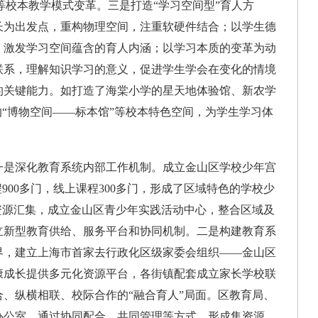
”等校本教学模式变革。三是打造“学习空间型”育人方
长为出发点，重构物理空间，注重软硬件结合；以学生德
、激发学习空间蕴含的育人内涵；以学习本质的变革为动
联系，理解知识学习的意义，促进学生学会在变化的情境
的关键能力。如打造了海棠小学的星天地体验馆、新农学
的“博物空间——标本馆”等校本特色空间，为学生学习体
化教育系统内部工作机制。成立金山区学校少年宫
900多门，线上课程300多门，形成了区域特色的学校少
资源汇集，成立金山区青少年实践活动中心，整合区域及
立新型教育供给、服务平台和协同机制。二是构建教育系
界，建立上海市首家去行政化区级家委会组织——金山区
康成长提供多元化资源平台，各街镇配套成立家长学校联
、纵横相联、校际合作的“融合育人”局面。区教育局、
办公室，通过协同配合、共同管理等方式，形成集资源、