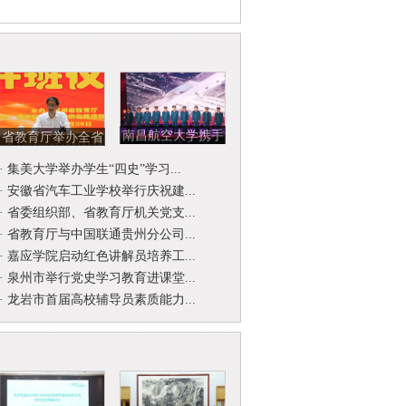
南昌航空大学携手
省教育厅举办全省
北京开国将军后代
省级名师名校
·
集美大学举办学生“四史”学习...
合唱团举...
（园）长工作...
·
安徽省汽车工业学校举行庆祝建...
·
省委组织部、省教育厅机关党支...
·
省教育厅与中国联通贵州分公司...
·
嘉应学院启动红色讲解员培养工...
·
泉州市举行党史学习教育进课堂...
·
龙岩市首届高校辅导员素质能力...