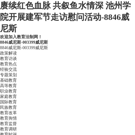
赓续红色血脉 共叙鱼水情深 池州学
院开展建军节走访慰问活动-8846威
尼斯
欢迎加入教育法制网！
8846威尼斯-003399威尼斯
8846威尼斯-003399威尼斯
政策解读
教育访谈
教育热点
经验交流
专题策划
基础教育
高等教育
职业教育
家庭教育
国际教育
民族教育
教育改革
教育舆情
教育监督
教育调研
教育时评