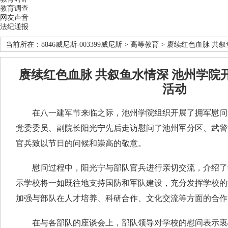
教育调查
网友声音
法纪通报
当前所在：
8846威尼斯-003399威尼斯
>
高等教育
> 赓续红色血脉 共
赓续红色血脉 共叙鱼水情深 池州学院
活动
在八一建军节来临之际，池州学院组织开展了拥军慰问活动
党委委员、副院长阳光宁先后走访慰问了池州军分区、武警
官兵致以节日的问候和崇高的敬意。
慰问过程中，阳光宁与部队官兵进行亲切交流，介绍了
示学校将一如既往地支持国防和军队建设，充分发挥学校的
加强与部队在人才培养、科研合作、文化交流等方面的合作
在与各部队的座谈会上，部队领导对学校的慰问表示衷