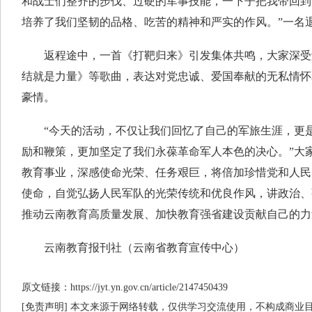
和战士们整齐的步伐、过硬的军事技能，一下子把我带回到
培养了我们坚韧的品格、吃苦的精神和严实的作风。”一名
返程途中，一首《打靶归来》引发集体共鸣，大家深受
结就是力量》等歌曲，表达对党忠诚、爱国奉献的无私情怀
豪情。
“今天的活动，不仅让我们回忆了自己的军旅生涯，更是
励和鞭策，更加坚定了我们永葆革命军人本色的决心。”大
教育事业，深感使命光荣、任务艰巨，将倍加珍惜党和人民赋
使命，自觉弘扬人民军队的光荣传统和优良作风，讲政治、
推动云南教育高质量发展、加快教育强省建设贡献自己的力
云南教育报刊社（云南省教育宣传中心）
原文链接：https://jyt.yn.gov.cn/article/2147450439
[免责声明] 本文来源于网络转载，仅供学习交流使用，不构成商业目的