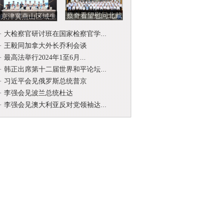
蔡奇看望慰问北戴
京津冀燕山区域生
河暑期休假专家
态环境司法保护协
·
大检察官研讨班在国家检察官学...
作联席会...
·
王毅同加拿大外长乔利会谈
·
最高法举行2024年1至6月...
·
韩正出席第十二届世界和平论坛...
·
习近平会见俄罗斯总统普京
·
李强会见波兰总统杜达
·
李强会见澳大利亚反对党领袖达...