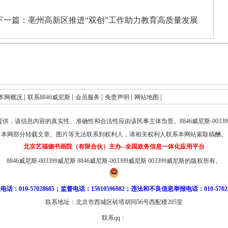
下一篇：
亳州高新区推进“双创”工作助力教育高质量发展
|
|
|
|
|
本网概况
联系8846威尼斯
会员服务
免责声明
网站地图
提供，该信息内容的真实性、准确性和合法性应由该民事主体负责。
8846威尼斯-003
本网部分转载文章、图片等无法联系到权利人，请相关权利人联系本网站索取稿酬。
北京艺福德书画院（有限合伙）主办--全国政务信息一体化应用平台
8846威尼斯-003399威尼斯
8846威尼斯-003399威尼斯
003399威尼斯的版权所有。
电话：010-57028685；监督电话：15010596982；违法和不良信息举报电话：010-57028
联系地址：北京市西城区砖塔胡同56号西配楼205室
联系qq：