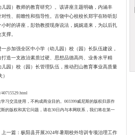
儿园）教师的教育研究》。该讲座主题明确，内涵丰
针对性、前瞻性和指导性。古饶中心校校长郑宇在聆听彭
个小时的讲座，彭勃教授现身说法，娓娓道来，为以后扎
论支撑。
一步加强全区中小学（幼儿园）校（园）长队伍建设，
力打造一支政治素质过硬、思想品德高尚、业务水平精
幼儿园）校（园）长管理队伍，推动烈山教育事业高质量
夫）
/40715529.html
供学习交流使用，不构成商业目的。003399威尼斯的版权归原作
威尼斯的版权和其它问题，请在30日内与本网联系，我们将在第一
上一篇：
枞阳县开展2024年暑期校外培训专项治理工作