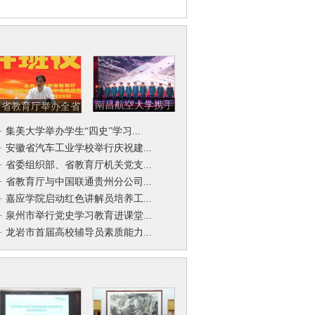
南昌航空大学携手
省教育厅举办全省
北京开国将军后代
省级名师名校
·
集美大学举办学生“四史”学习...
合唱团举...
（园）长工作...
·
安徽省汽车工业学校举行庆祝建...
·
省委组织部、省教育厅机关党支...
·
省教育厅与中国联通贵州分公司...
·
嘉应学院启动红色讲解员培养工...
·
泉州市举行党史学习教育进课堂...
·
龙岩市首届高校辅导员素质能力...