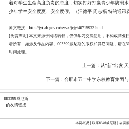
着对学生生命高度负责的态度，切实打好打赢青少年防溺水
少年学生安全度夏、安全度假。（汪德平 周志福 特约通讯
原文链接：http://jyt.ah.gov.cn/xwzx/jcjy/40715932.html
[免责声明] 本文来源于网络转载，仅供学习交流使用，不构成商业目的
者所有，如涉及作品内容、003399威尼斯的版权和其它问题，请在
时间处理。
上一篇：
从“新”出发 
下一篇：
合肥市五十中学东校教育集团与
003399威尼斯
的友情链接
|
|
本网概况
联系8846威尼斯
会员