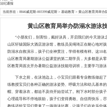
法纪通报
当前所在：
8846威尼斯-003399威尼斯
>
基础教育
> 黄山区教育局举办
黄山区教育局举办防溺水游泳
“小朋友们，别害怕，戴好泳具，开启我们的今天游泳之旅
山区轩辕国际大酒店游泳馆，教练员吴绳琦正在耐心地对孩
防溺水自救演示，孩子们全神贯注，学得有模有样。这10
山区教育局暑期游泳公益课堂的第二期学员，大多都是从零
区教育局首次开办暑期公益游泳技能培训班，主要学习游泳
下水之前，在泳池边上，小宝贝们跟着专业教练做起了
练教授宝贝们各种正确的游泳姿势、呼吸方法和幼儿基本的
帽、穿着泳衣，都迫不及待开始尝试了。刚下水时部分孩子
心理疏导和不停地鼓励，孩子们变得勇敢、自信而快乐，尽
教练还给宝贝们带来了一场游泳比赛，让孩子们在欢乐中体