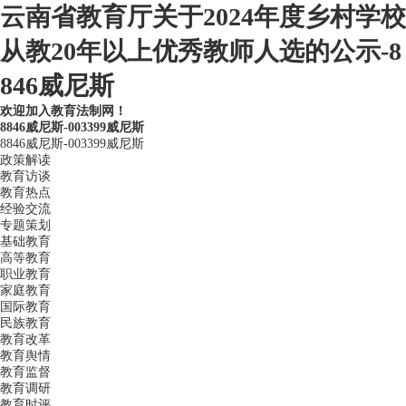
云南省教育厅关于2024年度乡村学校
从教20年以上优秀教师人选的公示-8
846威尼斯
欢迎加入教育法制网！
8846威尼斯-003399威尼斯
8846威尼斯-003399威尼斯
政策解读
教育访谈
教育热点
经验交流
专题策划
基础教育
高等教育
职业教育
家庭教育
国际教育
民族教育
教育改革
教育舆情
教育监督
教育调研
教育时评