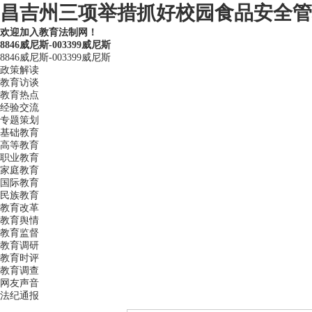
昌吉州三项举措抓好校园食品安全管理
欢迎加入教育法制网！
8846威尼斯-003399威尼斯
8846威尼斯-003399威尼斯
政策解读
教育访谈
教育热点
经验交流
专题策划
基础教育
高等教育
职业教育
家庭教育
国际教育
民族教育
教育改革
教育舆情
教育监督
教育调研
教育时评
教育调查
网友声音
法纪通报