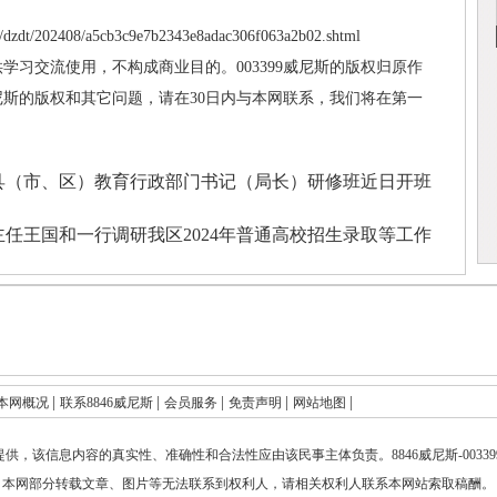
dzdt/202408/a5cb3c9e7b2343e8adac306f063a2b02.shtml
供学习交流使用，不构成商业目的。003399威尼斯的版权归原作
威尼斯的版权和其它问题，请在30日内与本网联系，我们将在第一
—县（市、区）教育行政部门书记（局长）研修班近日开班
任王国和一行调研我区2024年普通高校招生录取等工作
|
|
|
|
|
本网概况
联系8846威尼斯
会员服务
免责声明
网站地图
提供，该信息内容的真实性、准确性和合法性应由该民事主体负责。
8846威尼斯-003
本网部分转载文章、图片等无法联系到权利人，请相关权利人联系本网站索取稿酬。