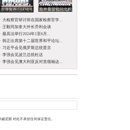
蔡奇看望慰问北戴
京津冀燕山区域生
河暑期休假专家
态环境司法保护协
·
大检察官研讨班在国家检察官学...
作联席会...
·
王毅同加拿大外长乔利会谈
·
最高法举行2024年1至6月...
·
韩正出席第十二届世界和平论坛...
·
习近平会见俄罗斯总统普京
·
李强会见波兰总统杜达
·
李强会见澳大利亚反对党领袖达...
399威尼斯
对此不承担任何保证责任。