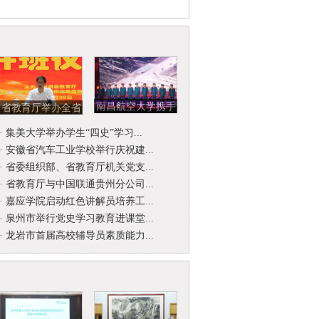
南昌航空大学携手
省教育厅举办全省
北京开国将军后代
省级名师名校
·
集美大学举办学生“四史”学习...
合唱团举...
（园）长工作...
·
安徽省汽车工业学校举行庆祝建...
·
省委组织部、省教育厅机关党支...
·
省教育厅与中国联通贵州分公司...
·
嘉应学院启动红色讲解员培养工...
·
泉州市举行党史学习教育进课堂...
·
龙岩市首届高校辅导员素质能力...