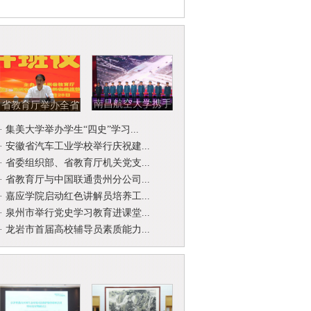
南昌航空大学携手
省教育厅举办全省
北京开国将军后代
省级名师名校
·
集美大学举办学生“四史”学习...
合唱团举...
（园）长工作...
·
安徽省汽车工业学校举行庆祝建...
·
省委组织部、省教育厅机关党支...
·
省教育厅与中国联通贵州分公司...
·
嘉应学院启动红色讲解员培养工...
·
泉州市举行党史学习教育进课堂...
·
龙岩市首届高校辅导员素质能力...