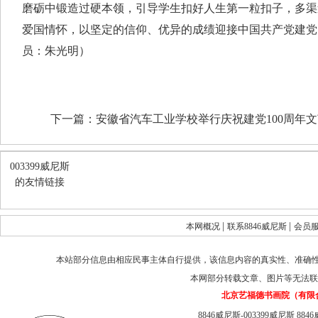
磨砺中锻造过硬本领，引导学生扣好人生第一粒扣子，多渠
爱国情怀，以坚定的信仰、优异的成绩迎接中国共产党建党1
员：朱光明）
下一篇：
安徽省汽车工业学校举行庆祝建党100周年
003399威尼斯
的友情链接
|
|
本网概况
联系8846威尼斯
会员
本站部分信息由相应民事主体自行提供，该信息内容的真实性、准确
本网部分转载文章、图片等无法联
北京艺福德书画院（有限
8846威尼斯-003399威尼斯
884